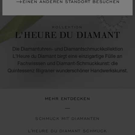
EINEN ANDEREN STANDORT BESUCHEN
KOLLEKTION
L'HEURE DU DIAMANT
Die Diamantuhren- und Diamantschmuckkollektion
L'Heure du Diamant birgt eine einzigartige Fülle an
Fachwisssen und Diamant-Schmuckkunst: die
Quintessenz filigraner wunderschöner Handwerkskunst.
MEHR ENTDECKEN
SCHMUCK MIT DIAMANTEN
L'HEURE DU DIAMANT SCHMUCK