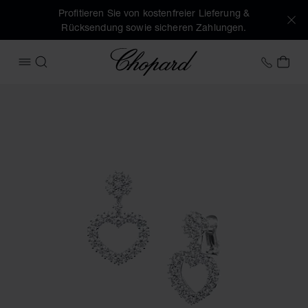
Profitieren Sie von kostenfreier Lieferung &
Rücksendung sowie sicheren Zahlungen.
Chopard
+41 2
MEI
MENÜ ÖFFNEN
SUCHEN
Produktbilder L'Heure du Diamant (Schaltflächen aktivieren