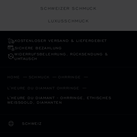
SCHWEIZER SCHMUCK
LUXUSSCHMUCK
KOSTENLOSER VERSAND & LIEFERGEBIET
SICHERE BEZAHLUNG
WIDERRUFS­BELEHRUNG, RÜCKSENDUNG &
UMTAUSCH
HOME
SCHMUCK
OHRRINGE
L'HEURE DU DIAMANT OHRRINGE
L'HEURE DU DIAMANT - OHRRINGE, ETHISCHES
WEISSGOLD, DIAMANTEN
SCHWEIZ
LOKALISIERUNG (LAND ÄNDERN)
LAND ÄNDERN