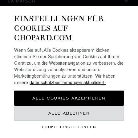
LA MAISON
EINSTELLUNGEN FÜR
AUF DEM LAUFENDEN BLEIBEN
COOKIES AUF
CHOPARD.COM
Wenn Sie auf „Alle Cookies akzeptieren“ klicken,
stimmen Sie der Speicherung von Cookies auf Ihrem
NEWSLETTER ABONNIEREN
Gerät zu, um die Websitenavigation zu verbessern, die
Websitenutzung zu analysieren und unsere
Marketingbemühungen zu unterstützen. Wir haben
unsere
datenschutzbestimmungen aktualisiert.
DATENSCHUTZRICHTLINIE
ALLE COOKIES AKZEPTIEREN
COOKIE-RICHTLINIE
NUTZUNGSBEDINGUNGEN FÜR DIE WEBSITE
CHF 825
ALLE ABLEHNEN
ALLGEMEINE GESCHÄFTSBEDINGUNGEN
COOKIE-EINSTELLUNGEN
ALERT-LINIE
ZUM WARENKORB HINZUFÜGEN
©
2026
CHOPARD - ALLE RECHTE VORBEHALTEN