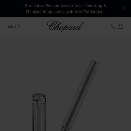
Profitieren Sie von kostenfreier Lieferung &
Rücksendung sowie sicheren Zahlungen.
Chopard
+41 2
MEI
MENÜ ÖFFNEN
SUCHEN
Produktbilder Alpine Eagle tintenroller (Schaltflächen aktiv