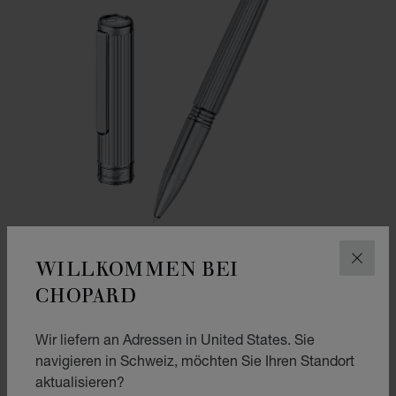
WILLKOMMEN BEI
SCHLI
CHOPARD
ZUR FOLIE GEHEN 1
ZUR FOLIE GEHEN 2
ZUR FOLIE GEHEN 3
CLASSIC TINTENROLLER
Wir liefern an Adressen in United States. Sie
SILBERFARBENES METALL
navigieren in Schweiz, möchten Sie Ihren Standort
CHF 590
aktualisieren?