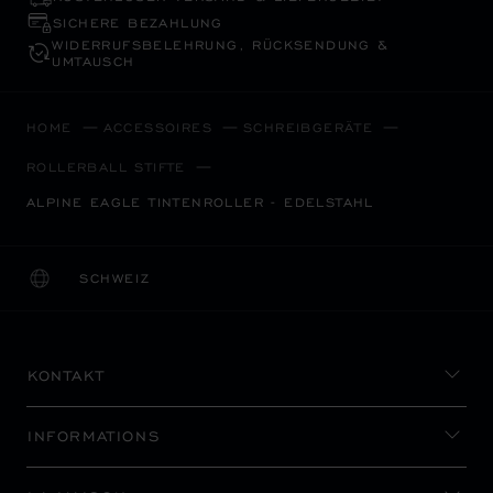
SICHERE BEZAHLUNG
WIDERRUFS­BELEHRUNG, RÜCKSENDUNG &
UMTAUSCH
HOME
ACCESSOIRES
SCHREIBGERÄTE
ROLLERBALL STIFTE
ALPINE EAGLE TINTENROLLER - EDELSTAHL
SCHWEIZ
LOKALISIERUNG (LAND ÄNDERN)
LAND ÄNDERN
KONTAKT
INFORMATIONS