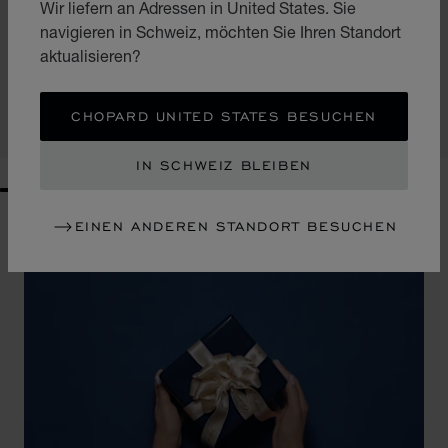
Wir liefern an Adressen in United States. Sie
ZUR FOLIE GEHEN 1
ZUR FOLIE GEHEN 2
navigieren in Schweiz, möchten Sie Ihren Standort
CLASSIC RACING MINI-BRIEFTASCHE
aktualisieren?
LEDER IN SCHWARZ IN KARBON-OPTIK
CHF 220
CHOPARD UNITED STATES BESUCHEN
KAUFEN
IN SCHWEIZ BLEIBEN
GO TO SLIDE 1
GO TO SLIDE 2
GO TO SLIDE 3
GO TO SLIDE 4
GO TO SLIDE 5
GO TO SLIDE 6
GO TO SLIDE 7
GO TO SLIDE 8
GO TO SLIDE 9
GO TO SLIDE 10
EINEN ANDEREN STANDORT BESUCHEN