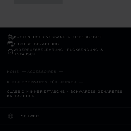
KOSTENLOSER VERSAND & LIEFERGEBIET
SICHERE BEZAHLUNG
WIDERRUFS­BELEHRUNG, RÜCKSENDUNG &
UMTAUSCH
HOME
ACCESSOIRES
KLEINLEDERWAREN FÜR HERREN
CLASSIC MINI-BRIEFTASCHE - SCHWARZES GENARBTES
KALBSLEDER
SCHWEIZ
LOKALISIERUNG (LAND ÄNDERN)
LAND ÄNDERN