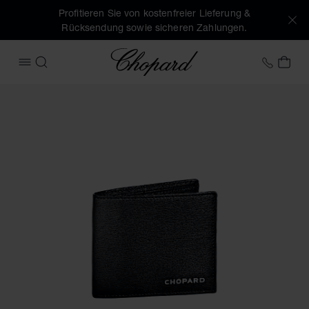
Profitieren Sie von kostenfreier Lieferung &
Rücksendung sowie sicheren Zahlungen.
Chopard
+41 2
MEI
MENÜ ÖFFNEN
SUCHEN
Produktbilder Classic mini-brieftasche (Schaltflächen aktiv