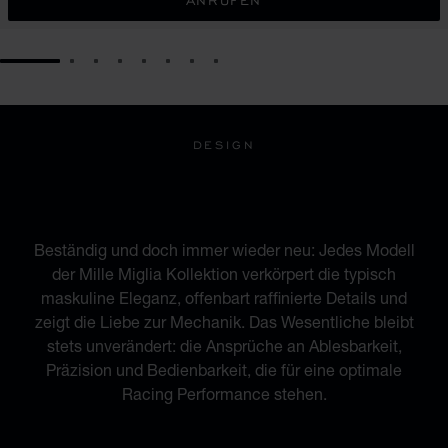
ANRUFEN
GO TO SLIDE 1
GO TO SLIDE 2
GO TO SLIDE 3
GO TO SLIDE 4
GO TO SLIDE 5
GO TO SLIDE 6
GO TO SLIDE 7
GO TO SLIDE 8
DESIGN
INSPIRIERT VON DER
WELT DER AUTOMOBILE
Beständig und doch immer wieder neu: Jedes Modell
der Mille Miglia Kollektion verkörpert die typisch
maskuline Eleganz, offenbart raffinierte Details und
zeigt die Liebe zur Mechanik. Das Wesentliche bleibt
stets unverändert: die Ansprüche an Ablesbarkeit,
Präzision und Bedienbarkeit, die für eine optimale
Racing Performance stehen.