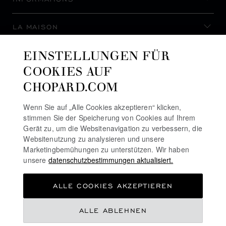
LA MAISON
EINSTELLUNGEN FÜR
AUF DEM LAUFENDEN BLEIBEN
COOKIES AUF
CHOPARD.COM
Wenn Sie auf „Alle Cookies akzeptieren“ klicken,
stimmen Sie der Speicherung von Cookies auf Ihrem
NEWSLETTER ABONNIEREN
Gerät zu, um die Websitenavigation zu verbessern, die
Websitenutzung zu analysieren und unsere
Marketingbemühungen zu unterstützen. Wir haben
unsere
datenschutzbestimmungen aktualisiert.
DATENSCHUTZRICHTLINIE
ALLE COOKIES AKZEPTIEREN
COOKIE-RICHTLINIE
NUTZUNGSBEDINGUNGEN FÜR DIE WEBSITE
CHF 8,890
ALLE ABLEHNEN
ALLGEMEINE GESCHÄFTSBEDINGUNGEN