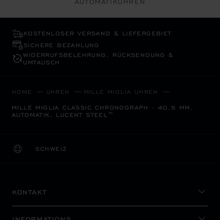
AUTOMATIKUHREN
KOSTENLOSER VERSAND & LIEFERGEBIET
SICHERE BEZAHLUNG
WIDERRUFS­BELEHRUNG, RÜCKSENDUNG &
UMTAUSCH
HOME
UHREN
MILLE MIGLIA UHREN
MILLE MIGLIA CLASSIC CHRONOGRAPH - 40,5 MM,
AUTOMATIK, LUCENT STEEL™
SCHWEIZ
LOKALISIERUNG (LAND ÄNDERN)
LAND ÄNDERN
KONTAKT
INFORMATIONS