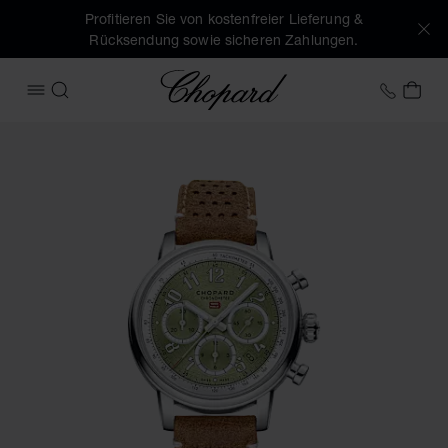
Profitieren Sie von kostenfreier Lieferung &
Rücksendung sowie sicheren Zahlungen.
Chopard
+41 2
MEI
MENÜ ÖFFNEN
SUCHEN
Produktbilder Mille Miglia Classic Chronograph (Schaltfläch