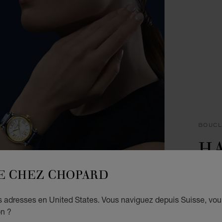
BOUCL
H
I
E CHEZ CHOPARD
BOUCL
es adresses en United States. Vous naviguez depuis Suisse, vou
CHF
on ?