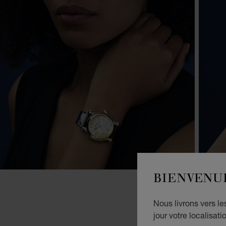
BIENVENU
Nous livrons vers l
jour votre localisati