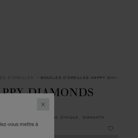
ES D'OREILLES
BOUCLES D'OREILLES HAPPY DIAMONDS
APPY DIAMONDS
CONS
FERMER
ES D'OREILLES, OR JAUNE ÉTHIQUE, DIAMANTS
lez-vous mettre à
 2,590