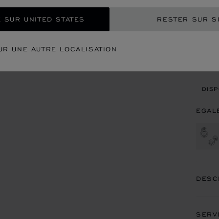
REC
 SUR UNITED STATES
RESTER SUR S
CON
UR UNE AUTRE LOCALISATION
REN
DISP
EGAL
DESC
SERV