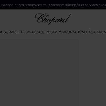
a livraison et des retours offerts, paiements sécurisés et services exclu
Chopard
RES
JOAILLERIE
ACCESSOIRES
LA MAISON
ACTUALITÉS
CADEA
ns pour ouvrir la galerie)