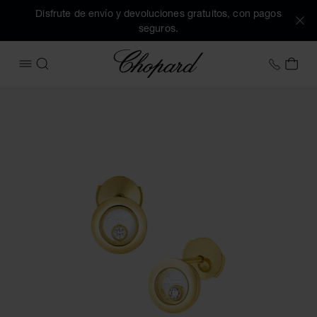
Disfrute de envío y devoluciones gratuitos, con pagos
seguros.
Chopard
+34 9
MI 
ABRIR MENÚ
BUSCAR
Imágenes del producto Happy Diamonds Icons (active los bo