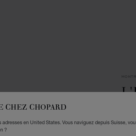
MONT
L
D
E CHEZ CHOPARD
30 X 
es adresses en United States. Vous naviguez depuis Suisse, vou
CHF
on ?