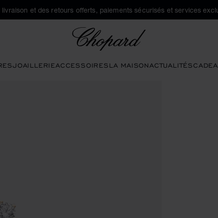
a livraison et des retours offerts, paiements sécurisés et services exclu
Chopard
RES
JOAILLERIE
ACCESSOIRES
LA MAISON
ACTUALITÉS
CADEA
pour ouvrir la galerie)