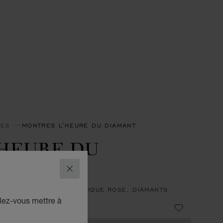
RES
MONTRES L'HEURE DU DIAMANT
'HEURE DU
IAMANT
FERMER
27 MM, MANUEL, OR ÉTHIQUE ROSE, DIAMANTS
lez-vous mettre à
 67,200