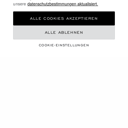
unsere
datenschutzbestimmungen aktualisiert.
ALLE COOKIES AKZEPTIEREN
ALLE ABLEHNEN
CHOPARD SPONSERT
COOKIE-EINSTELLUNGEN
DIE 1000 MIGLIA 2023
ÜBER SICH
HINAUSWACHSEN
Im Juni war Chopard zum 36. Mal in Folge als
Weltsponsor und offizieller Zeitnehmer der 1000 Miglia