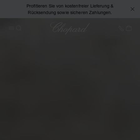
Profitieren Sie von kostenfreier Lieferung &
Rücksendung sowie sicheren Zahlungen.
Chopard
+41 2
MEI
MENÜ ÖFFNEN
SUCHEN