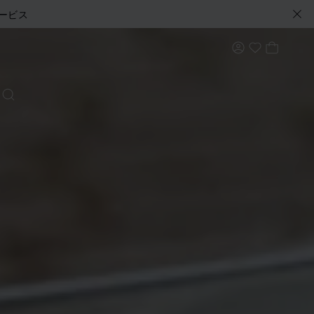
ービス
マイアカウン
マイバ
My Wishlis
検索する