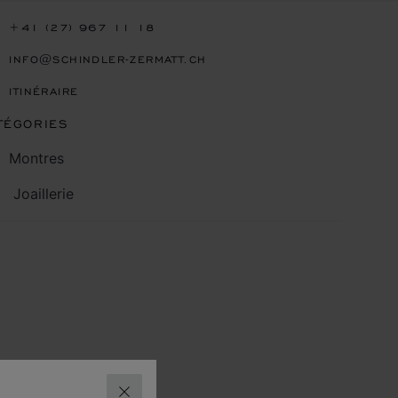
+41 (27) 967 11 18
INFO@SCHINDLER-ZERMATT.CH
ITINÉRAIRE
TÉGORIES
Montres
Joaillerie