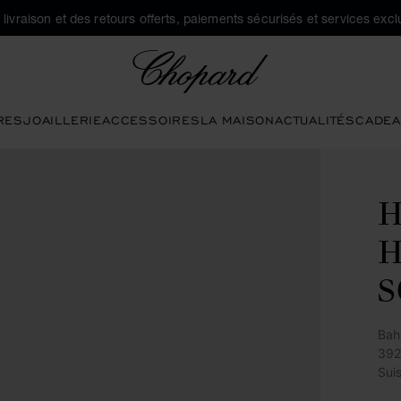
a livraison et des retours offerts, paiements sécurisés et services exclu
Chopard
RES
JOAILLERIE
ACCESSOIRES
LA MAISON
ACTUALITÉS
CADEA
Bah
392
Sui