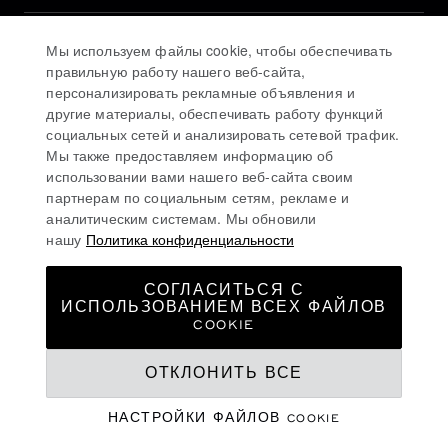
ИСТОРИЯ
Мы используем файлы cookie, чтобы обеспечивать
правильную работу нашего веб-сайта,
персонализировать рекламные объявления и
ОСТАВАЙТЕСЬ В КУРСЕ
другие материалы, обеспечивать работу функций
социальных сетей и анализировать сетевой трафик.
Мы также предоставляем информацию об
использовании вами нашего веб-сайта своим
партнерам по социальным сетям, рекламе и
аналитическим системам. Мы обновили
ПОДПИСАТЬСЯ НА РАССЫЛКУ
нашу
Политика конфиденциальности
СОГЛАСИТЬСЯ С
ИСПОЛЬЗОВАНИЕМ ВСЕХ ФАЙЛОВ
ПОЛИТИКА КОНФИДЕНЦИАЛЬНОСТИ
COOKIE
ПОЛИТИКА ИСПОЛЬЗОВАНИЯ ФАЙЛОВ COOKIE
ОТКЛОНИТЬ ВСЕ
УСЛОВИЯ ИСПОЛЬЗОВАНИЯ ВЕБ-САЙТА
НАСТРОЙКИ ФАЙЛОВ COOKIE
ГОРЯЧАЯ ЛИНИЯ
©
2026
CHOPARD - ВСЕ ПРАВА ЗАЩИЩЕНЫ