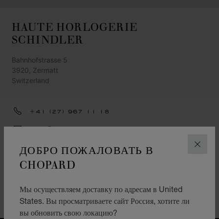
HAUTE HORLOGERIE
SCHINDLER
Bahnhofstrasse 5
3920, Zermatt
Switzerland
+41 (27) 967 11 18
INFO@SCHINDLER-ZERMATT.CH
ДОБРО ПОЖАЛОВАТЬ В
ПОЛУЧИТЕ УКАЗАНИЯ
ЗАКР
CHOPARD
КАТЕГОРИИ
Смотреть
Мы осуществляем доставку по адресам в United
States. Вы просматриваете сайт Россия, хотите ли
Ювелирные изделия
вы обновить свою локацию?