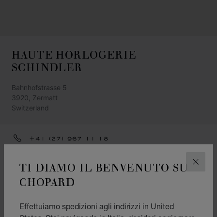
HAUTE HORLOGERIE
SCHINDLER
Bahnhofstrasse 5
3920, Zermatt
Switzerland
+41 (27) 967 11 18
INFO@SCHINDLER-ZERMATT.CH
TI DIAMO IL BENVENUTO SU
CHIUD
OTTIENI INDICAZIONI
CHOPARD
CATEGORIE
Effettuiamo spedizioni agli indirizzi in United
Orologio