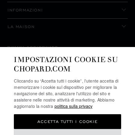
INFORMAZIONI
LA MAISON
RIMANI AGGIORNATO
IMPOSTAZIONI COOKIE SU
CHOPARD.COM
Cliccando su “Accetta tutti i cookie”, l'utente accetta di
ISCRIVITI ALLA NEWSLETTER
memorizzare i cookie sul dispositivo per migliorare la
navigazione del sito, analizzare l'utilizzo del sito e
assistere nelle nostre attività di marketing. Abbiamo
aggiornato la nostra
politica sulla privacy
POLITICA SULLA PRIVACY
ACCETTA TUTTI I COOKIE
POLITICA SUI COOKIE
TERMINI D'USO SEL SITO WEB