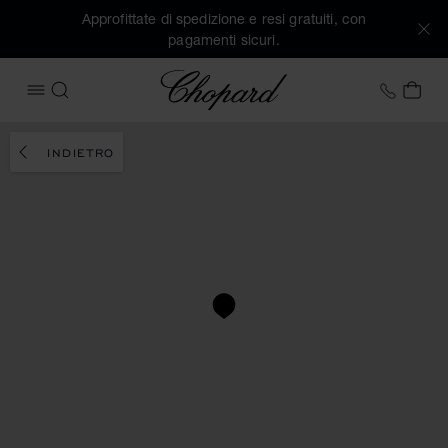
Approfittate di spedizione e resi gratuiti, con
pagamenti sicuri.
Chopard
+39 0
IL 
APRIRE IL MENU
CERCA
INDIETRO