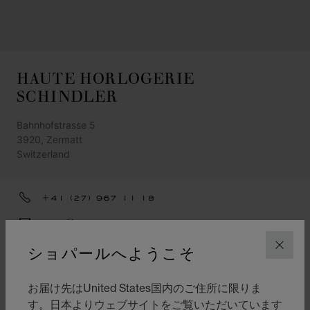
HAUTE HORLOGERIE
SCHINDLER
Bahnhofstrasse 5
3920, Zermatt
Switzerland
+41 (27) 967 11 18
INFO@SCHINDLER-ZERMATT.CH
ショパールへようこそ
アクセス
閉じ
カテゴリ
お届け先はUnited States国内のご住所に限りま
時計
す。日本よりウェブサイトをご覧いただいています