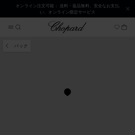
オンライン注文可能： 送料・返品無料、安全なお支払
い、オンライン限定サービス
Chopard
メニューを開く
検索する
マイ
My Wish
バック