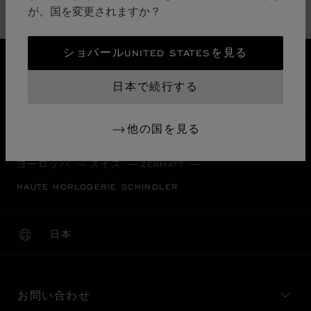
が、国を変更されますか？
ジュエリー
ショパールUNITED STATESを見る
送料無料
安全な支払い
日本で続行する
返品と交換
他の国を見る
ホーム
ブティックを検索
すべてのブティック
ヨーロッパ
スイス
ZERMATT
HAUTE HORLOGERIE SCHINDLER
日本
ローカリゼーション (国の変更)
国の変更
お問い合わせ