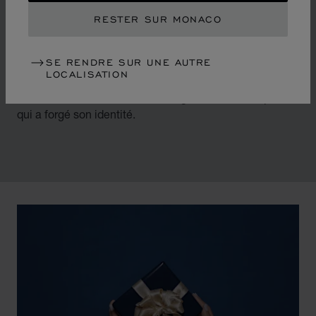
RESTER SUR MONACO
En bouleversant les codes de l’horlogerie et de la
joaillerie de luxe au milieu des années 1970, Chopard a
accompagné les changements d’une époque marquée
SE RENDRE SUR UNE AUTRE
LOCALISATION
par l’émancipation des femmes et la libéralisation des
moeurs. La Maison rend hommage au victorieux passé
qui a forgé son identité.
00:02
02:11