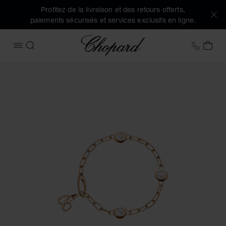
Profitez de la livraison et des retours offerts,
paiements sécurisés et services exclusifs en ligne.
Chopard
+33 5
MON
OUVRIR LE MENU
RECHERCHER
Images du produit Happy Diamonds Icons (activez les bouto