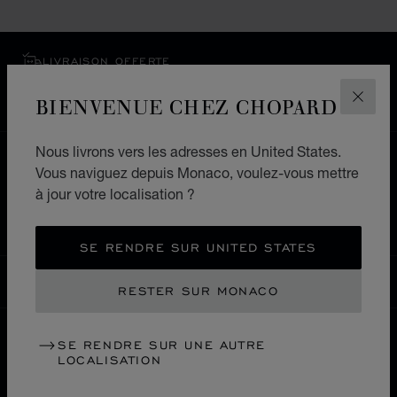
LIVRAISON OFFERTE
PAIEMENT SÉCURISÉ
BIENVENUE CHEZ CHOPARD
FERM
RETOURS & ÉCHANGES
Nous livrons vers les adresses en United States.
ACCUEIL
LOCALISER UNE BOUTIQUE
Vous naviguez depuis Monaco, voulez-vous mettre
à jour votre localisation ?
TOUTES LES BOUTIQUES
EUROPE
SUISSE
GRINDELWALD
SE RENDRE SUR UNITED STATES
MONACO
LOCALISATION (CHANGER DE PAYS)
CHANGER DE PAYS
RESTER SUR MONACO
SE RENDRE SUR UNE AUTRE
LOCALISATION
NOUS CONTACTER