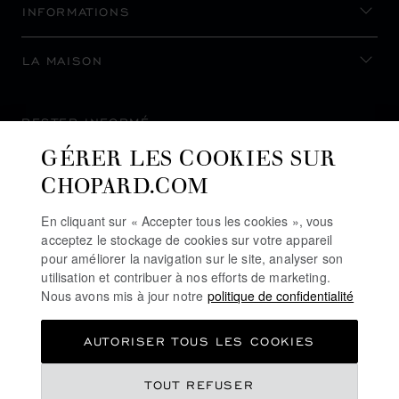
INFORMATIONS
LA MAISON
RESTER INFORMÉ
GÉRER LES COOKIES SUR
CHOPARD.COM
En cliquant sur « Accepter tous les cookies », vous
S’INSCRIRE À LA NEWSLETTER
acceptez le stockage de cookies sur votre appareil
pour améliorer la navigation sur le site, analyser son
utilisation et contribuer à nos efforts de marketing.
Nous avons mis à jour notre
politique de confidentialité
POLITIQUE DE CONFIDENTIALITÉ
AUTORISER TOUS LES COOKIES
POLITIQUE DES COOKIES
CONDITIONS D'UTILISATION DU SITE
TOUT REFUSER
CGV