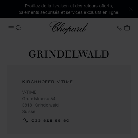
Profitez de la livraison et des retours offerts,
paiements sécurisés et services exclusifs en ligne.
Chopard
+33 5
MON
OUVRIR LE MENU
RECHERCHER
GRINDELWALD
KIRCHHOFER V-TIME
V-TIME
Grundstrasse 54
3818, Grindelwald
Suisse
033 828 88 80