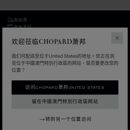
免运费
安全支付
退货和换货
欢迎莅临CHOPARD萧邦
关闭
主页
查找精品店
所有店铺
欧洲
瑞士
我们可配送至位于United States的地址。您正在浏
GRINDELWALD
览位于中國澳門特別行政區的网站，是否要更改您的
位置？
中國澳門特別行政區
本地化（更改国家/地区）
更改国家/地区
访问CHOPARD萧邦UNITED STATES
留在中國澳門特別行政區网站
联系我们
转到另一个位置访问
I企业信息