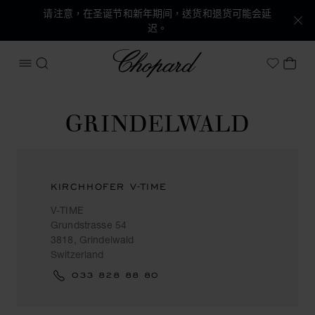
请注意，在圣诞节和新年期间，送货和退货可能会延
迟。
Chopard
打开菜单
搜索
我的
My Wish
GRINDELWALD
KIRCHHOFER V-TIME
V-TIME
Grundstrasse 54
3818, Grindelwald
Switzerland
033 828 88 80