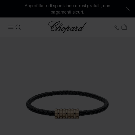
Approfittate di spedizione e resi gratuiti, con
pagamenti sicuri.
Chopard
+41 2
IL 
APRIRE IL MENU
CERCA
Immagini del prodotto BRACCIALE ICE CUBE (attivare i pulsa