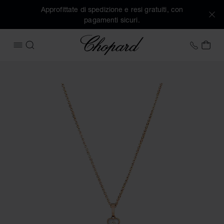
Approfittate di spedizione e resi gratuiti, con
pagamenti sicuri.
Chopard
+41 2
IL 
APRIRE IL MENU
CERCA
Immagini del prodotto Happy Hearts (attivare i pulsanti per 