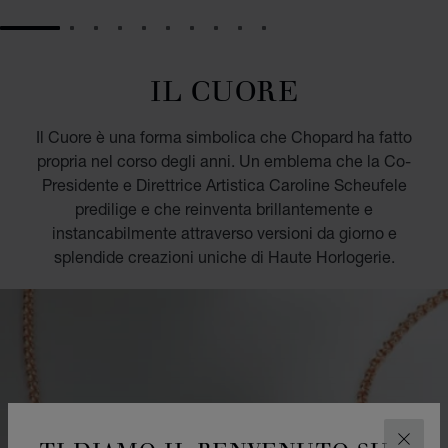
GO TO SLIDE 1
GO TO SLIDE 2
GO TO SLIDE 3
GO TO SLIDE 4
GO TO SLIDE 5
GO TO SLIDE 6
GO TO SLIDE 7
GO TO SLIDE 8
GO TO SLIDE 9
GO TO SLIDE 10
IL CUORE
Il Cuore è una forma simbolica che Chopard ha fatto
propria nel corso degli anni. Un emblema che la Co-
Presidente e Direttrice Artistica Caroline Scheufele
predilige e che reinventa brillantemente e
instancabilmente attraverso versioni da giorno e
splendide creazioni uniche di Haute Horlogerie.
CHIUD