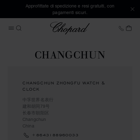
Approfittate di spedizione e resi gratuiti, con
pagamenti sicuri.
Chopard
+41 2
IL 
APRIRE IL MENU
CERCA
CHANGCHUN
CHANGCHUN ZHONGFU WATCH &
CLOCK
中孚世界名表行
建和胡同79号
长春市朝阳区
Changchun
China
+8643188960033