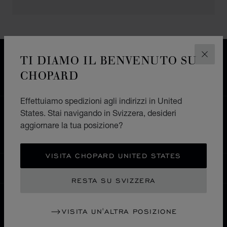
TI DIAMO IL BENVENUTO SU
CONSEGNA GRATUITA
CHIUD
PAGAMENTO SICURO
CHOPARD
RESI E CAMBI
Effettuiamo spedizioni agli indirizzi in United
States. Stai navigando in Svizzera, desideri
HOME
TROVA UNA BOUTIQUE
TUTTI I NEGOZI
aggiornare la tua posizione?
ASIA OCEANIA
CINA CONTINENTALE
CHANGCHUN
VISITA CHOPARD UNITED STATES
SVIZZERA
LOCALIZZAZIONE (CAMBIA PAESE)
CAMBIA PAESE
RESTA SU SVIZZERA
VISITA UN'ALTRA POSIZIONE
CONTATTI