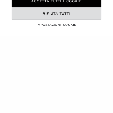
ACCETTA TUTTI I COOKIE
RIFIUTA TUTTI
IMPOSTAZIONI COOKIE
UNA MAESTRIA UNICA
L’HEURE DU DIAMANT