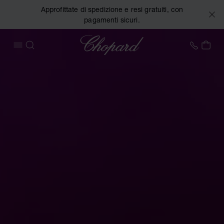
Approfittate di spedizione e resi gratuiti, con
pagamenti sicuri.
Chopard
+41 2
IL 
APRIRE IL MENU
CERCA