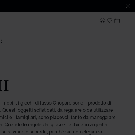
IL MIO ACCO
IL MIO
My Wishlis
ERCARE
HI
i nobili, i giochi di lusso Chopard sono il prodotto di
uesti oggetti sofisticati, da regalare o da utilizzare
amici e i famigliari, sono piacevoli tanto da maneggiare
. Quando le regole del gioco si abbinano a quelle
a se si vince o si perde, purché sia con eleganza.