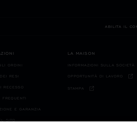
ABILITA IL C
ZIONI
LA MAISON
GLI ORDINI
INFORMAZIONI SULLA SOCIETÀ
DEI RESI
OPPORTUNITÀ DI LAVORO
DI RECESSO
STAMPA
 FREQUENTI
ZIONE E GARANZIA
L SITO
O