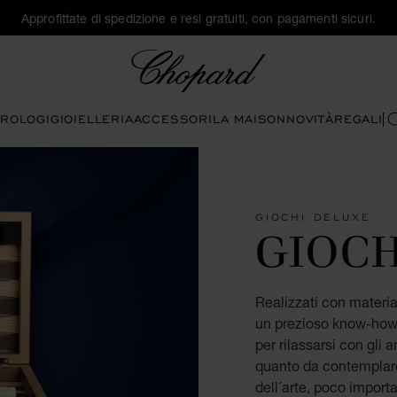
Approfittate di spedizione e resi gratuiti, con pagamenti sicuri.
Chopard
ROLOGI
GIOIELLERIA
ACCESSORI
LA MAISON
NOVITÀ
REGALI
C
GIOCHI DELUXE
GIOC
Realizzati con material
un prezioso know-how. Q
per rilassarsi con gli 
quanto da contemplare
dell´arte, poco import