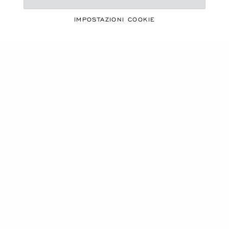
UNA STAGIONE VIVACE
MUST-HAVE PER
IMPOSTAZIONI COOKIE
L'ESTATE
SCOPRI LA NOSTRA SELEZIONE
Carrusel de productos
NUOVO