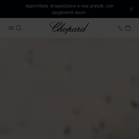
Approfittate di spedizione e resi gratuiti, con
pagamenti sicuri.
Chopard
+39 0
IL 
APRIRE IL MENU
CERCA