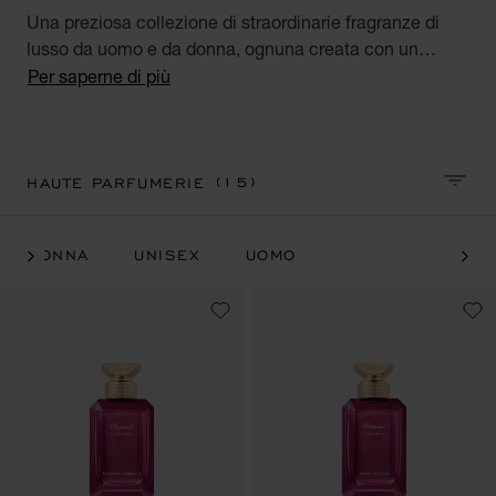
Una preziosa collezione di straordinarie fragranze di
lusso da uomo e da donna, ognuna creata con un
pregiato ingrediente naturale proveniente da un
Per saperne di più
percorso sostenibile ed ispirata ai giardini più
emblematici del mondo: Gardens of the Tropics,
Gardens of Paradise and Gardens of Kings. Una ode
alla profumeria glamour e sostenibile.
(15)
HAUTE PARFUMERIE
ORDIN
DONNA
UNISEX
UOMO