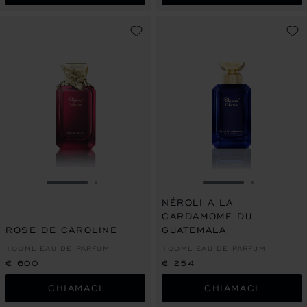
VAI ALLA SLIDE 1
VAI ALLA SLIDE 2
VAI ALLA SLIDE 
VAI ALLA
NÉROLI A LA
CARDAMOME DU
ROSE DE CAROLINE
GUATEMALA
100ML EAU DE PARFUM
100ML EAU DE PARFUM
€ 600
€ 254
CHIAMACI
CHIAMACI