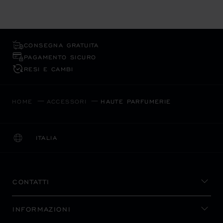
CONSEGNA GRATUITA
PAGAMENTO SICURO
RESI E CAMBI
HOME
ACCESSORI
HAUTE PARFUMERIE
ITALIA
LOCALIZZAZIONE (CAMBIA PAESE)
CAMBIA PAESE
CONTATTI
INFORMAZIONI