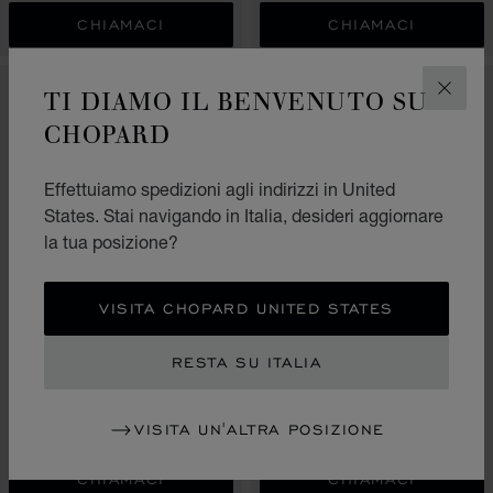
CHIAMACI
CHIAMACI
TI DIAMO IL BENVENUTO SU
CHIUD
CHOPARD
Effettuiamo spedizioni agli indirizzi in United
States. Stai navigando in Italia, desideri aggiornare
la tua posizione?
VISITA CHOPARD UNITED STATES
VAI ALLA SLIDE 1
VAI ALLA SLIDE 2
VAI ALLA SLIDE 
VAI ALLA
RESTA SU ITALIA
VÉTIVER D’HAÏTI AU THÉ
VERT
NUIT DES ROIS
50ML EAU DE PARFUM
100ML EAU DE PARFUM
VISITA UN'ALTRA POSIZIONE
€ 193
€ 316
CHIAMACI
CHIAMACI