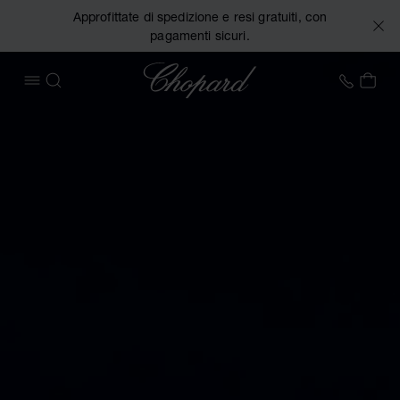
Approfittate di spedizione e resi gratuiti, con
pagamenti sicuri.
Chopard
+39 0
IL 
APRIRE IL MENU
CERCA