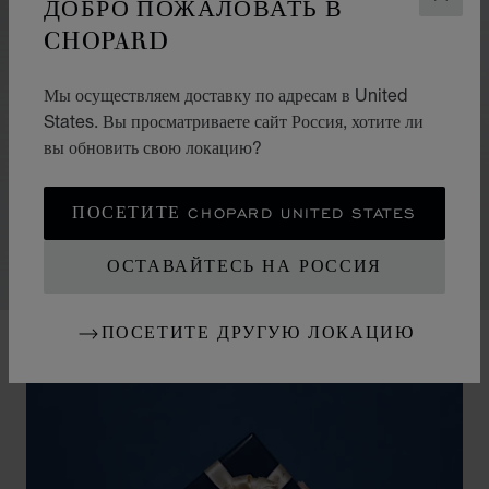
ДОБРО ПОЖАЛОВАТЬ В
ЗАКР
CHOPARD
ДРАГОЦЕННЫЕ КАМНИ
ЦВЕТНЫЕ КАМНИ
Мы осуществляем доставку по адресам в United
States. Вы просматриваете сайт Россия, хотите ли
Сама их сущность открывает безграничный простор
вы обновить свою локацию?
воображению. Поодиночке они не бросаются в глаза, но
тем не менее выглядят необычайно эффектно. Надев
ПОСЕТИТЕ CHOPARD UNITED STATES
несколько сразу, вы получите настоящий праздник света
и цвета.
ОСТАВАЙТЕСЬ НА РОССИЯ
ПОСЕТИТЕ ДРУГУЮ ЛОКАЦИЮ