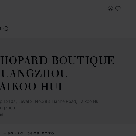
МОЯ УЧЕ
My Wish
И
ПОИСК
HOPARD BOUTIQUE
GUANGZHOU
AIKOO HUI
p L210a, Level 2, No.383 Tianhe Road, Taikoo Hu
ngzhou
na
+86 (20) 3868 2070