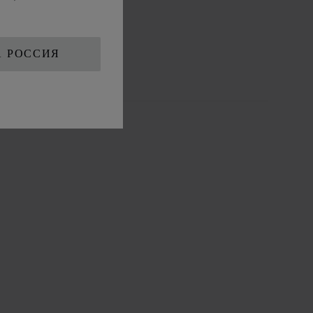
Смотреть
Ювелирные изделия
А РОССИЯ
L.U.C.