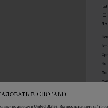
ЧА
Пон
Вто
Ср
Чет
Пят
Суб
Вос
ЖАЛОВАТЬ В CHOPARD
тавку по адресам в United States. Вы просматриваете сайт Росс
КА