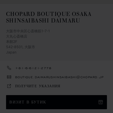
CHOPARD BOUTIQUE OSAKA
SHINSAIBASHI DAIMARU
大阪市中央区心斎橋筋1-7-1
大丸心斎橋店
本館2F
542-8501, 大阪市
Japan
+81-6-6121-2778
BOUTIQUE.DAIMARUSHINSAIBASHI@CHOPARD.JP
ПОЛУЧИТЕ УКАЗАНИЯ
ВИЗИТ В БУТИК