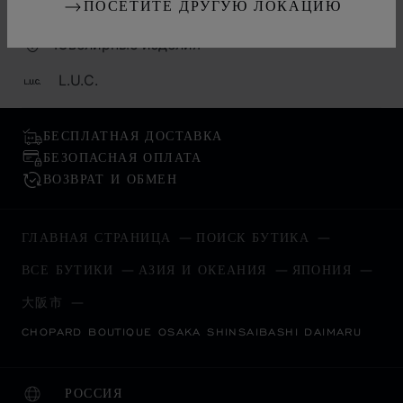
Смотреть
ПОСЕТИТЕ ДРУГУЮ ЛОКАЦИЮ
Ювелирные изделия
L.U.C.
БЕСПЛАТНАЯ ДОСТАВКА
БЕЗОПАСНАЯ ОПЛАТА
ВОЗВРАТ И ОБМЕН
ГЛАВНАЯ СТРАНИЦА
ПОИСК БУТИКА
ВСЕ БУТИКИ
АЗИЯ И ОКЕАНИЯ
ЯПОНИЯ
大阪市
CHOPARD BOUTIQUE OSAKA SHINSAIBASHI DAIMARU
РОССИЯ
ЛОКАЛИЗАЦИЯ (ИЗМЕНИТЬ СТРАНУ)
ИЗМЕНИТЬ СТРАНУ