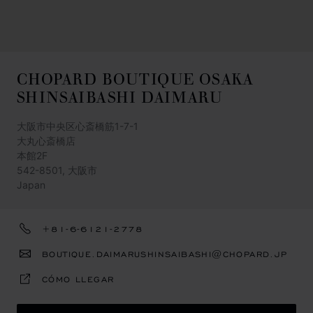
CHOPARD BOUTIQUE OSAKA
SHINSAIBASHI DAIMARU
大阪市中央区心斎橋筋1-7-1
大丸心斎橋店
本館2F
542-8501, 大阪市
Japan
+81-6-6121-2778
BOUTIQUE.DAIMARUSHINSAIBASHI@CHOPARD.JP
CÓMO LLEGAR