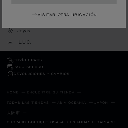
CATEGORÍAS
VISITAR OTRA UBICACIÓN
Reloj
Joyas
L.U.C.
ENVÍO GRATIS
PAGO SEGURO
DEVOLUCIONES Y CAMBIOS
HOME
ENCUENTRE SU TIENDA
TODAS LAS TIENDAS
ASIA OCEANÍA
JAPÓN
大阪市
CHOPARD BOUTIQUE OSAKA SHINSAIBASHI DAIMARU