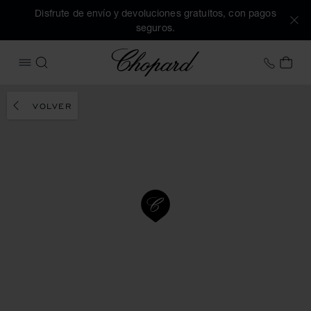
Disfrute de envío y devoluciones gratuitos, con pagos
seguros.
Chopard
+34 9
MI 
ABRIR MENÚ
BUSCAR
VOLVER