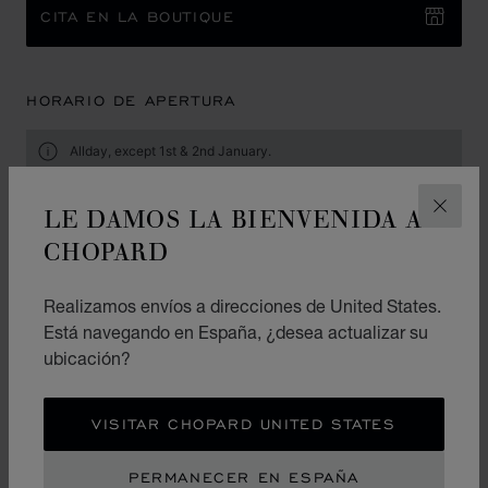
CITA EN LA BOUTIQUE
HORARIO DE APERTURA
Allday, except 1st & 2nd January.
Lunes
10:00 - 20:00
LE DAMOS LA BIENVENIDA A
CERR
CHOPARD
Martes
10:00 - 20:00
Miércoles
10:00 - 20:00
Realizamos envíos a direcciones de United States.
Jueves
10:00 - 20:00
Está navegando en España, ¿desea actualizar su
ubicación?
Viernes
10:00 - 20:00
Sábado
10:00 - 20:00
VISITAR CHOPARD UNITED STATES
Domingo
10:00 - 20:00
PERMANECER EN ESPAÑA