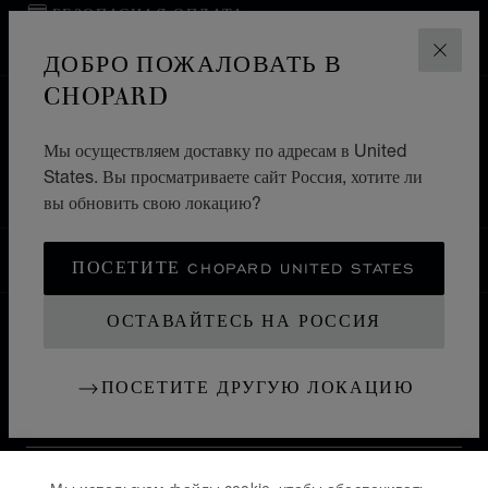
БЕЗОПАСНАЯ ОПЛАТА
ВОЗВРАТ И ОБМЕН
ДОБРО ПОЖАЛОВАТЬ В
ЗАКР
CHOPARD
ГЛАВНАЯ СТРАНИЦА
ПОИСК БУТИКА
Мы осуществляем доставку по адресам в United
ВСЕ БУТИКИ
ЕВРОПА
ФРАНЦИЯ
States. Вы просматриваете сайт Россия, хотите ли
SAINT TROPEZ
вы обновить свою локацию?
РОССИЯ
ПОСЕТИТЕ CHOPARD UNITED STATES
ЛОКАЛИЗАЦИЯ (ИЗМЕНИТЬ СТРАНУ)
ИЗМЕНИТЬ СТРАНУ
ОСТАВАЙТЕСЬ НА РОССИЯ
КОНТАКТ
ПОСЕТИТЕ ДРУГУЮ ЛОКАЦИЮ
ИНФОРМАЦИЯ
ИСТОРИЯ