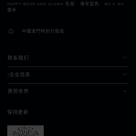
HAPPY BEAR AND CLOWN 毛毯 - 海军蓝色 - 90 X 90
厘米
中國澳門特別行政區
本地化（更改国家/地区）
更改国家/地区
联系我们
I企业信息
萧邦世界
保持更新