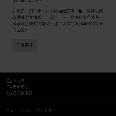
礼赠是一门艺术。在Chopard萧邦，每一件珍礼都
珍藏着珍贵情感与非凡手工艺。品牌以奢华礼品，
致献连接彼此的举动、弥足珍贵的瞬间与值得铭记
的回忆。
了解更多
免运费
安全支付
退货和换货
主页
配饰
婴儿礼物