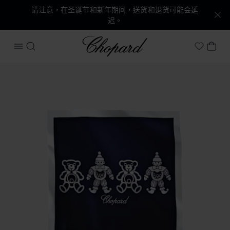
请注意，在圣诞节和新年期间，送货和退货可能会延
迟。
Chopard
打开菜单
搜索
我的
My Wish
产品 HAPPY BEAR AND CLOWN 毛毯 的图片（启用按钮以