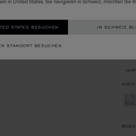
sen in United States. Sie navigieren in Schweiz, möchten Sie I
CHF
ZUM
TED STATES BESUCHEN
IN SCHWEIZ BL
EIN
EN STANDORT BESUCHEN
TERM
VERF
AUCH
BESC