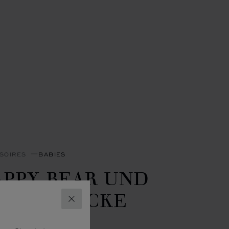
SOIRES
BABIES
APPY BEAR UND
LOWN DECKE
SCHLIESSEN
EBLAU, 90 X 90 CM