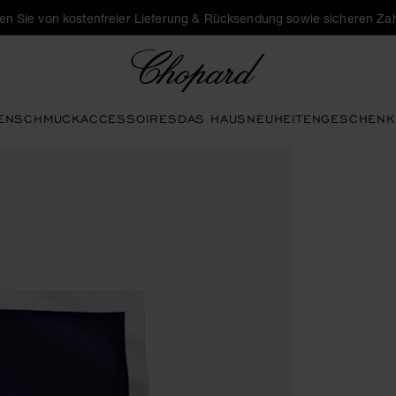
eren Sie von kostenfreier Lieferung & Rücksendung sowie sicheren Za
Chopard
EN
SCHMUCK
ACCESSOIRES
DAS HAUS
NEUHEITEN
GESCHENK
n aktivieren, um die Galerie zu öffnen)