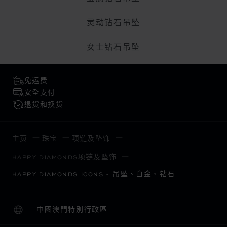
灵动钻石吊坠
女士钻石吊坠
免运费
安全支付
退货和换货
主页
珠宝
项链及坠饰
HAPPY DIAMONDS项链及坠饰
HAPPY DIAMONDS ICONS - 吊坠、白金、钻石
中國澳門特別行政區
本地化（更改国家/地区）
更改国家/地区