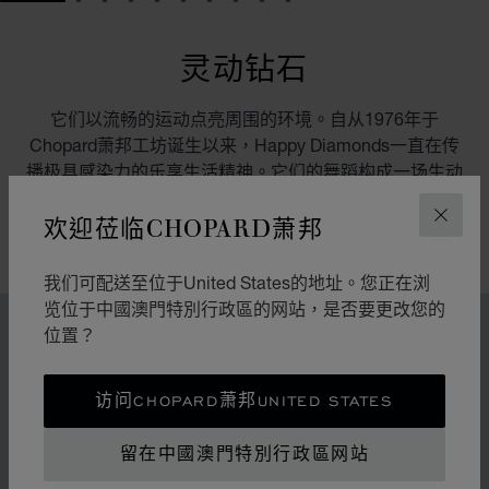
GO TO SLIDE 1
GO TO SLIDE 2
GO TO SLIDE 3
GO TO SLIDE 4
GO TO SLIDE 5
GO TO SLIDE 6
GO TO SLIDE 7
GO TO SLIDE 8
GO TO SLIDE 9
GO TO SLIDE 10
灵动钻石
它们以流畅的运动点亮周围的环境。自从1976年于
Chopard萧邦工坊诞生以来，Happy Diamonds一直在传
播极具感染力的乐享生活精神。它们的舞蹈构成一场生动
有趣的表演，其中传达出的自由与光明令人不禁扬起迷人
欢迎莅临CHOPARD萧邦
的微笑。
关闭
我们可配送至位于United States的地址。您正在浏
览位于中國澳門特別行政區的网站，是否要更改您的
位置？
特色
传奇的灵动钻石
访问CHOPARD萧邦UNITED STATES
70年代中期，Chopard萧邦突破制表和奢华珠宝业的准
则，随着社会自由化为标志的时代变革而不断发展。
留在中國澳門特別行政區网站
Chopard萧邦向这段铸就其地位的辉煌历史致敬。