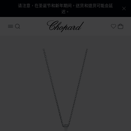
请注意，在圣诞节和新年期间，送货和退货可能会延
迟。
Chopard
打开菜单
搜索
我的
My Wish
产品 Happy Diamonds Icons 的图片（启用按钮以打开图库）