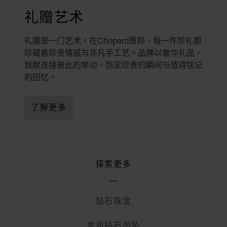
礼赠艺术
礼赠是一门艺术。在Chopard萧邦，每一件珍礼都
珍藏着珍贵情感与非凡手工艺。品牌以奢华礼品，
致献连接彼此的举动、弥足珍贵的瞬间与值得铭记
的回忆。
了解更多
探索更多
钻石珠宝
金质钻石吊坠