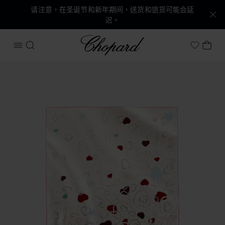
请注意，在圣诞节和新年期间，送货和退货可能会延
迟。
Chopard
打开菜单
搜索
我的
My Wish
产品 Happy Hearts围巾 的图片（启用按钮以打开图库）