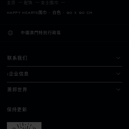
主页
配饰
女士围巾
HAPPY HEARTS围巾 - 白色 - 90 X 90 CM
中國澳門特別行政區
本地化（更改国家/地区）
更改国家/地区
联系我们
I企业信息
萧邦世界
保持更新