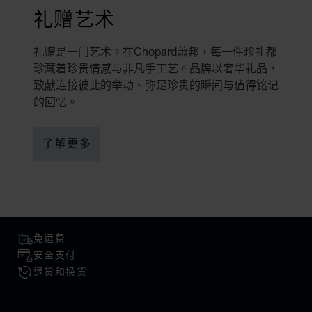
礼赠艺术
礼赠是一门艺术。在Chopard萧邦，每一件珍礼都
珍藏着珍贵情感与非凡手工艺。品牌以奢华礼品，
致献连接彼此的举动、弥足珍贵的瞬间与值得铭记
的回忆。
了解更多
免运费
安全支付
退货和换货