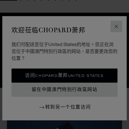
GO TO SLIDE 1
GO TO SLIDE 2
GO TO SLIDE 3
GO TO SLIDE 4
GO TO SLIDE 5
GO TO SLIDE 6
GO TO SLIDE 7
GO TO SLIDE 8
GO TO SLIDE 9
GO TO SLIDE 10
设计
欢迎莅临CHOPARD萧邦
关闭
经典设计
我们可配送至位于United States的地址。您正在浏
大自然引导着萧邦制表师的巧手。Alpine Eagle雪山傲翼
览位于中國澳門特別行政區的网站，是否要更改您的
瑞士腕表是一曲细腻考究的交响乐章，每一处细节都受到
位置？
雄伟的阿尔卑斯山和雄鹰所启迪。
访问CHOPARD萧邦UNITED STATES
留在中國澳門特別行政區网站
转到另一个位置访问