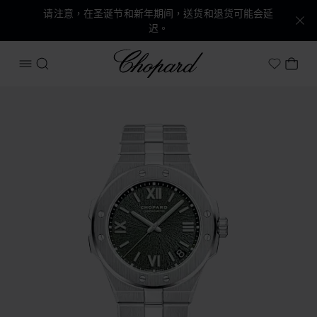
请注意，在圣诞节和新年期间，送货和退货可能会延
迟。
Chopard
打开菜单
搜索
我的
My Wish
产品 Alpine Eagle 41 的图片（启用按钮以打开图库）