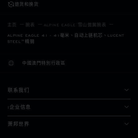
退货和换货
主页
腕表
ALPINE EAGLE 雪山傲翼腕表
ALPINE EAGLE 41 - 41毫米、自动上链机芯、LUCENT
STEEL™精钢
中國澳門特別行政區
本地化（更改国家/地区）
更改国家/地区
联系我们
I企业信息
萧邦世界