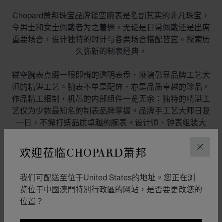
Chopard萧邦珠宝品牌镂空腕表是名副其实的非凡珠宝，
令男士和女士佩戴者为之着迷。无论是日常佩戴还是出席
重要场合，设计独特的时计与各类场合搭配皆宜。探索历
久弥新的制表经典。
镂空腕表点缀一眼即辨的透明表盘，淋漓彰显品牌工艺大
师的精湛工艺。腕表不单是配饰，亦是品质卓越的珍品。
作品精工细制，机芯的内部组件一览无余：独特的精湛工
艺仅为少数最知名的制表品牌掌握。品牌手工艺大师日复
一日，不懈打造品质卓越的腕表。设计师、钟表组装大
师、镶嵌师和抛光师通力协作，以精湛工艺缔造艺术和技
术杰作，打造精美度登峰造极的润饰。
欢迎莅临CHOPARD萧邦
关闭
Chopard萧邦品牌为您呈献男士和女士镂空腕表，精美杰
我们可配送至位于United States的地址。您正在浏
作践行品牌标语：“始于1860年，激发情感的工艺大
览位于中國澳門特別行政區的网站，是否要更改您的
师”。复杂功能腕表美轮美奂，适合各种手腕尺寸。作品
位置？
可为各类造型增添大胆隽永气质。探索丰富多元的
Chopard萧邦系列，根据材质（金质、铂金等）和色彩挑