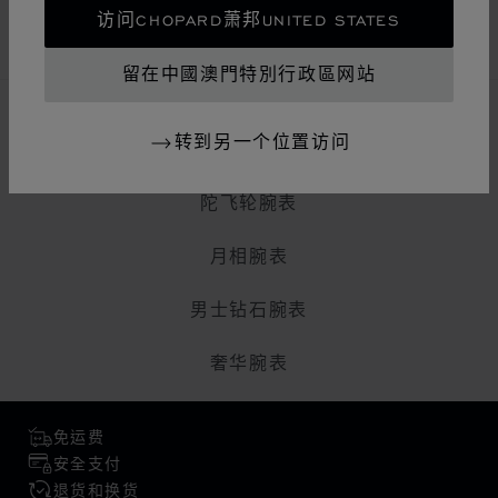
选表壳、表盘、机芯、表带或表扣/以Chopard萧邦作品
访问CHOPARD萧邦UNITED STATES
彰显个性。
留在中國澳門特別行政區网站
探索更多
转到另一个位置访问
陀飞轮腕表
月相腕表
男士钻石腕表
奢华腕表
免运费
安全支付
退货和换货