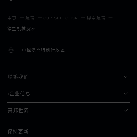
OUR SELECTION
主页
腕表
镂空腕表
镂空机械腕表
中國澳門特別行政區
本地化（更改国家/地区）
更改国家/地区
联系我们
I企业信息
萧邦世界
保持更新