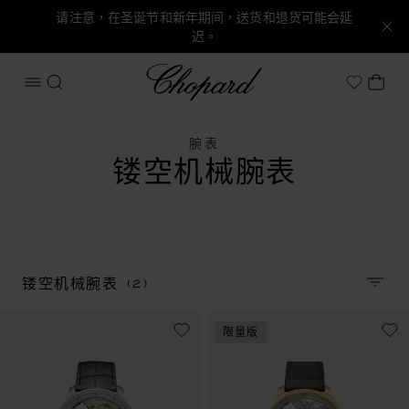
请注意，在圣诞节和新年期间，送货和退货可能会延
迟。
Chopard
打开菜单
搜索
我的
My Wish
腕表
镂空机械腕表
(2)
镂空机械腕表
排序
限量版