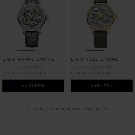
ZUR FOLIE GEHEN 1
ZUR FOLIE GEHEN 2
ZUR FOLIE GEHEN 3
ZUR FOLIE GEHEN
ZUR FOLIE
ZUR FOL
L.U.C GRAND STRIKE
L.U.C FULL STRIKE
43 MM, HANDAUFZUG,
42,5 MM, HANDAUFZUG,
ETHISCHES WEISSGOLD
ETHISCHES GELBGOLD
ANRUFEN
ANRUFEN
2
VON 2 PRODUKTEN ANZEIGEN