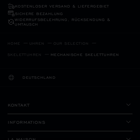
KOSTENLOSER VERSAND & LIEFERGEBIET
SICHERE BEZAHLUNG
WIDERRUFS­BELEHRUNG, RÜCKSENDUNG &
UMTAUSCH
HOME
UHREN
OUR SELECTION
SKELETTUHREN
MECHANISCHE SKELETTUHREN
DEUTSCHLAND
LOKALISIERUNG (LAND ÄNDERN)
LAND ÄNDERN
KONTAKT
INFORMATIONS
LA MAISON