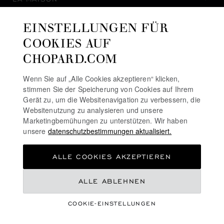
EINSTELLUNGEN FÜR
AUF DEM LAUFENDEN BLEIBEN
COOKIES AUF
CHOPARD.COM
Wenn Sie auf „Alle Cookies akzeptieren“ klicken,
stimmen Sie der Speicherung von Cookies auf Ihrem
NEWSLETTER ABONNIEREN
Gerät zu, um die Websitenavigation zu verbessern, die
Websitenutzung zu analysieren und unsere
Marketingbemühungen zu unterstützen. Wir haben
unsere
datenschutzbestimmungen aktualisiert.
DATENSCHUTZRICHTLINIE
ALLE COOKIES AKZEPTIEREN
COOKIE-RICHTLINIE
NUTZUNGSBEDINGUNGEN FÜR DIE WEBSITE
ALLE ABLEHNEN
ALLGEMEINE GESCHÄFTSBEDINGUNGEN
COOKIE-EINSTELLUNGEN
ALERT-LINIE
©
2026
CHOPARD - ALLE RECHTE VORBEHALTEN