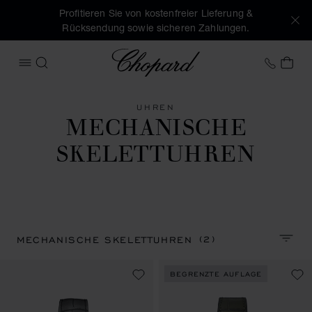
Profitieren Sie von kostenfreier Lieferung &
Rücksendung sowie sicheren Zahlungen.
Chopard
+49 7
MEI
MENÜ ÖFFNEN
SUCHEN
UHREN
MECHANISCHE
SKELETTUHREN
(2)
MECHANISCHE SKELETTUHREN
SORTI
BEGRENZTE AUFLAGE