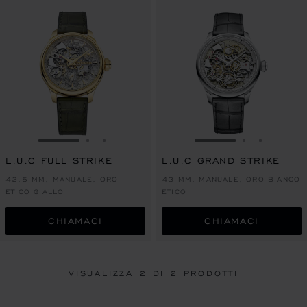
VAI ALLA SLIDE 1
VAI ALLA SLIDE 2
VAI ALLA SLIDE 3
VAI ALLA SLIDE 1
VAI ALLA S
VAI ALL
L.U.C FULL STRIKE
L.U.C GRAND STRIKE
42,5 MM, MANUALE, ORO
43 MM, MANUALE, ORO BIANCO
ETICO GIALLO
ETICO
CHIAMACI
CHIAMACI
VISUALIZZA
2
DI 2 PRODOTTI