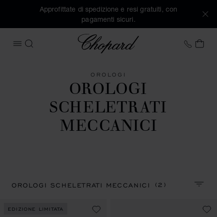
Approfittate di spedizione e resi gratuiti, con
pagamenti sicuri.
Chopard
+41 2
IL 
APRIRE IL MENU
CERCA
OROLOGI
OROLOGI
SCHELETRATI
MECCANICI
(2)
OROLOGI SCHELETRATI MECCANICI
ORDIN
EDIZIONE LIMITATA