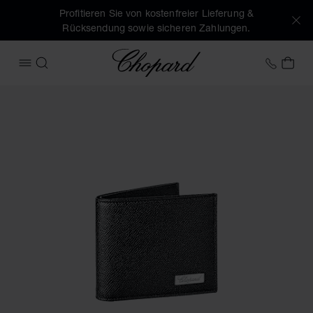
Profitieren Sie von kostenfreier Lieferung &
Rücksendung sowie sicheren Zahlungen.
Chopard
+41 2
MEI
MENÜ ÖFFNEN
SUCHEN
Produktbilder Il Classico mini brieftasche (Schaltflächen ak