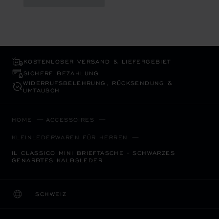
KOSTENLOSER VERSAND & LIEFERGEBIET
SICHERE BEZAHLUNG
WIDERRUFS­BELEHRUNG, RÜCKSENDUNG &
UMTAUSCH
HOME
ACCESSOIRES
KLEINLEDERWAREN FÜR HERREN
IL CLASSICO MINI BRIEFTASCHE - SCHWARZES
GENARBTES KALBSLEDER
SCHWEIZ
LOKALISIERUNG (LAND ÄNDERN)
LAND ÄNDERN