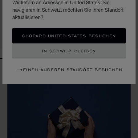
Wir liefern an Adressen in United States. Sie
navigieren in Schweiz, möchten Sie Ihren Standort
BRIEFTASCHE IL CLASSICO KLEIN
aktualisieren?
SCHWARZES GENARBTES KALBSLEDER
CHF 315
CHOPARD UNITED STATES BESUCHEN
KAUFEN
IN SCHWEIZ BLEIBEN
GO TO SLIDE 1
GO TO SLIDE 2
GO TO SLIDE 3
GO TO SLIDE 4
GO TO SLIDE 5
GO TO SLIDE 6
GO TO SLIDE 7
GO TO SLIDE 8
GO TO SLIDE 9
GO TO SLIDE 10
EINEN ANDEREN STANDORT BESUCHEN