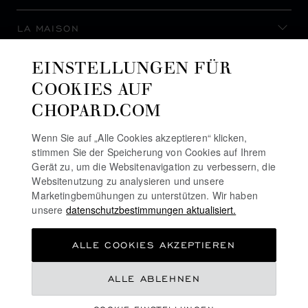
LA MAISON
EINSTELLUNGEN FÜR
AUF DEM LAUFENDEN BLEIBEN
COOKIES AUF
CHOPARD.COM
Wenn Sie auf „Alle Cookies akzeptieren“ klicken,
stimmen Sie der Speicherung von Cookies auf Ihrem
NEWSLETTER ABONNIEREN
Gerät zu, um die Websitenavigation zu verbessern, die
Websitenutzung zu analysieren und unsere
Marketingbemühungen zu unterstützen. Wir haben
unsere
datenschutzbestimmungen aktualisiert.
DATENSCHUTZRICHTLINIE
ALLE COOKIES AKZEPTIEREN
COOKIE-RICHTLINIE
NUTZUNGSBEDINGUNGEN FÜR DIE WEBSITE
ALLE ABLEHNEN
ALLGEMEINE GESCHÄFTSBEDINGUNGEN