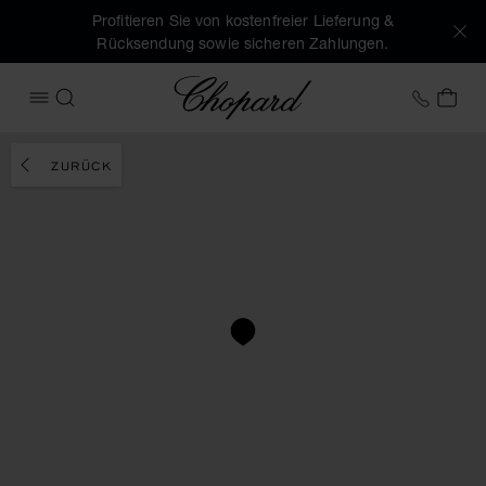
Profitieren Sie von kostenfreier Lieferung &
Rücksendung sowie sicheren Zahlungen.
Chopard
+41 2
MEI
MENÜ ÖFFNEN
SUCHEN
ZURÜCK