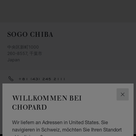
SOGO CHIBA
中央区新町1000
260-8557, 千葉市
Japan
+81 (43) 245 2111
ANFAHRTSBESCHREIBUNG
WILLKOMMEN BEI
SCHLI
KATEGORIEN
CHOPARD
Montres
Wir liefern an Adressen in United States. Sie
Schmuck
navigieren in Schweiz, möchten Sie Ihren Standort