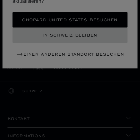
aktualisieren?
KOSTENLOSER VERSAND & LIEFERGEBIET
SICHERE BEZAHLUNG
CHOPARD UNITED STATES BESUCHEN
WIDERRUFS­BELEHRUNG, RÜCKSENDUNG &
UMTAUSCH
IN SCHWEIZ BLEIBEN
HOME
EINE BOUTIQUE FINDEN
EINEN ANDEREN STANDORT BESUCHEN
ALLE GESCHÄFTE
ASIEN UND OZEANIEN
千葉市
JAPAN
SOGO CHIBA
SCHWEIZ
LOKALISIERUNG (LAND ÄNDERN)
LAND ÄNDERN
KONTAKT
INFORMATIONS