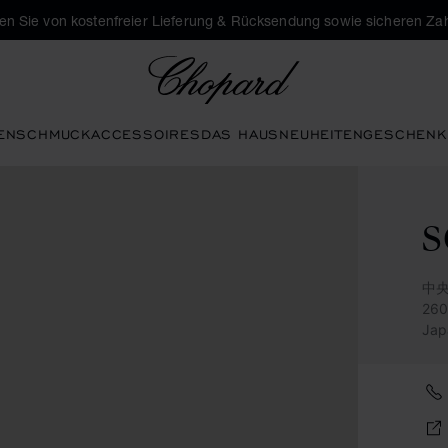
eren Sie von kostenfreier Lieferung & Rücksendung sowie sicheren Za
Chopard
EN
SCHMUCK
ACCESSOIRES
DAS HAUS
NEUHEITEN
GESCHENK
S
中央
26
Jap