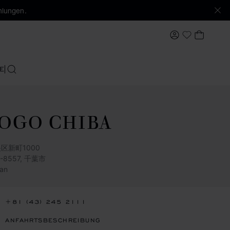
hlungen.
MEIN KONTO
MEIN 
My Wishlis
E
SUCHEN
OGO CHIBA
区新町1000
0-8557, 千葉市
an
+81 (43) 245 2111
ANFAHRTSBESCHREIBUNG