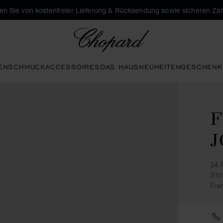
eren Sie von kostenfreier Lieferung & Rücksendung sowie sicheren Za
Chopard
EN
SCHMUCK
ACCESSOIRES
DAS HAUS
NEUHEITEN
GESCHENK
F
J
24 
310
Fra