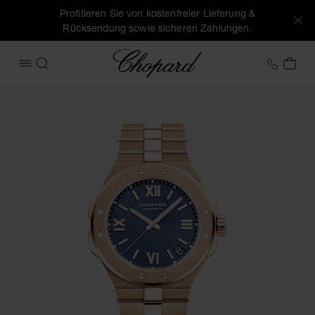
Profitieren Sie von kostenfreier Lieferung &
Rücksendung sowie sicheren Zahlungen.
Chopard
+41 2
MEI
MENÜ ÖFFNEN
SUCHEN
Produktbilder Alpine Eagle 41 (Schaltflächen aktivieren, um