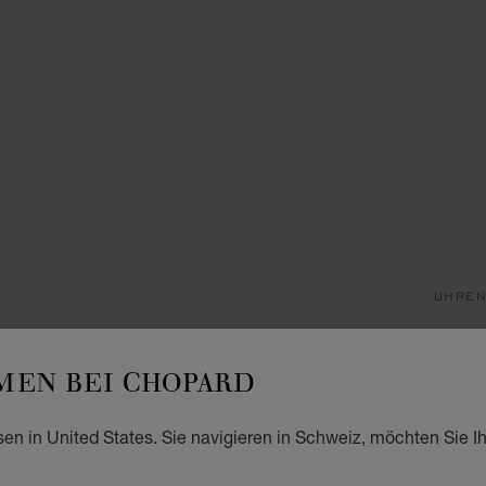
UHRE
I
EN BEI CHOPARD
29 MM
CHF
sen in United States. Sie navigieren in Schweiz, möchten Sie I
INT