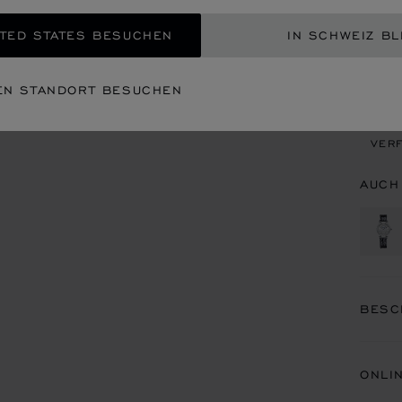
TED STATES BESUCHEN
IN SCHWEIZ BL
EIN
EN STANDORT BESUCHEN
TERM
VERF
AUCH
BESC
ONLI