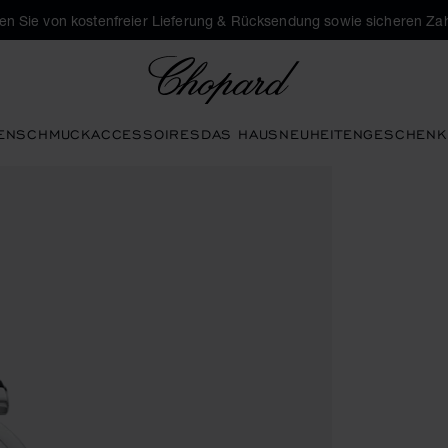
eren Sie von kostenfreier Lieferung & Rücksendung sowie sicheren Za
Chopard
EN
SCHMUCK
ACCESSOIRES
DAS HAUS
NEUHEITEN
GESCHENK
Galerie zu öffnen)