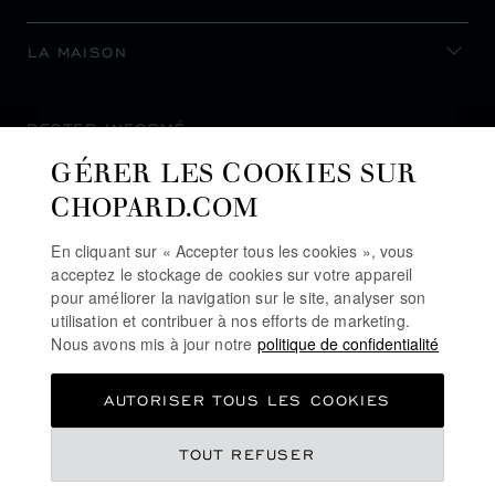
LA MAISON
RESTER INFORMÉ
GÉRER LES COOKIES SUR
CHOPARD.COM
En cliquant sur « Accepter tous les cookies », vous
S’INSCRIRE À LA NEWSLETTER
acceptez le stockage de cookies sur votre appareil
pour améliorer la navigation sur le site, analyser son
utilisation et contribuer à nos efforts de marketing.
Nous avons mis à jour notre
politique de confidentialité
POLITIQUE DE CONFIDENTIALITÉ
AUTORISER TOUS LES COOKIES
POLITIQUE DES COOKIES
CONDITIONS D'UTILISATION DU SITE
TOUT REFUSER
CGV