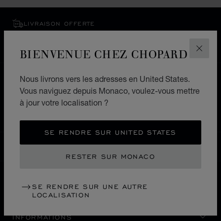
LIVRAISON OFFERTE
PAIEMENT SÉCURISÉ
RETOURS & ÉCHANGES
BIENVENUE CHEZ CHOPARD
FERM
Nous livrons vers les adresses en United States.
ACCUEIL
LOCALISER UNE BOUTIQUE
Vous naviguez depuis Monaco, voulez-vous mettre
TOUTES LES BOUTIQUES
EUROPE
ITALIE
à jour votre localisation ?
TORINO
SE RENDRE SUR UNITED STATES
MONACO
LOCALISATION (CHANGER DE PAYS)
CHANGER DE PAYS
RESTER SUR MONACO
SE RENDRE SUR UNE AUTRE
NOUS CONTACTER
LOCALISATION
INFORMATIONS