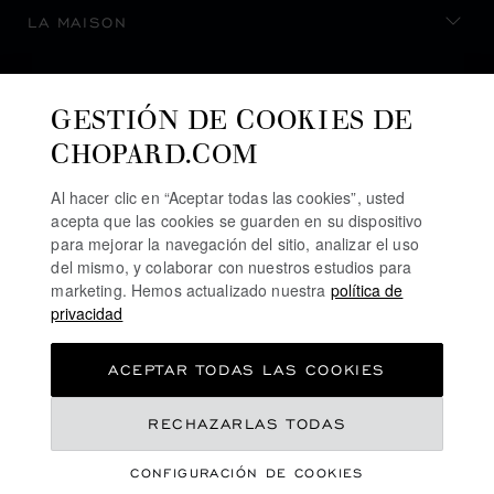
LA MAISON
MANTENERSE AL DÍA
GESTIÓN DE COOKIES DE
CHOPARD.COM
Al hacer clic en “Aceptar todas las cookies”, usted
acepta que las cookies se guarden en su dispositivo
SUSCRIBIRSE AL BOLETÍN
para mejorar la navegación del sitio, analizar el uso
del mismo, y colaborar con nuestros estudios para
marketing. Hemos actualizado nuestra
política de
privacidad
POLÍTICA DE PRIVACIDAD
ACEPTAR TODAS LAS COOKIES
POLÍTICA DE COOKIES
TÉRMINOS DE USO SEL SITIO WEB
RECHAZARLAS TODAS
TÉRMINOS DE VENTA
CONFIGURACIÓN DE COOKIES
LÍNEA DE ALERTA
©
2026
CHOPARD - RESERVADOS TODOS LOS DERECHOS