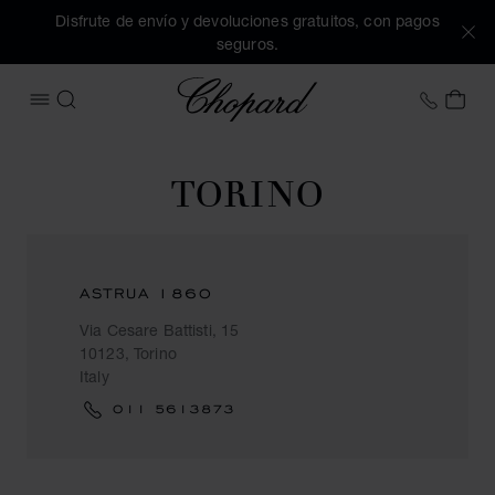
Disfrute de envío y devoluciones gratuitos, con pagos
seguros.
Chopard
+34 9
MI 
ABRIR MENÚ
BUSCAR
TORINO
ASTRUA 1860
Via Cesare Battisti, 15
10123, Torino
Italy
011 5613873