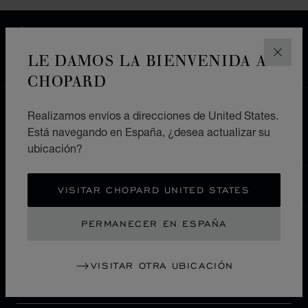
ENVÍO GRATIS
PAGO SEGURO
LE DAMOS LA BIENVENIDA A
CERR
DEVOLUCIONES Y CAMBIOS
CHOPARD
HOME
ENCUENTRE SU TIENDA
Realizamos envíos a direcciones de United States.
Está navegando en España, ¿desea actualizar su
TODAS LAS TIENDAS
EUROPA
ITALIA
TORINO
ubicación?
ESPAÑA
VISITAR CHOPARD UNITED STATES
LOCALIZACIÓN (CAMBIAR PAÍS)
CAMBIAR PAÍS
PERMANECER EN ESPAÑA
CONTACTO
VISITAR OTRA UBICACIÓN
INFORMACIÓN