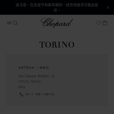
请注意，在圣诞节和新年期间，送货和退货可能会延
迟。
Chopard
打开菜单
搜索
我的
My Wish
TORINO
ASTRUA 1860
Via Cesare Battisti, 15
10123, Torino
Italy
011 5613873