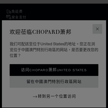
免运费
安全支付
退货和换货
欢迎莅临CHOPARD萧邦
关闭
主页
查找精品店
所有店铺
欧洲
意大利
我们可配送至位于United States的地址。您正在浏
TORINO
览位于中國澳門特別行政區的网站，是否要更改您的
位置？
中國澳門特別行政區
本地化（更改国家/地区）
更改国家/地区
访问CHOPARD萧邦UNITED STATES
留在中國澳門特別行政區网站
联系我们
转到另一个位置访问
I企业信息