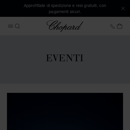
Approfittate di spedizione e resi gratuiti, con
pagamenti sicuri.
Chopard
+41 2
IL 
APRIRE IL MENU
CERCA
EVENTI