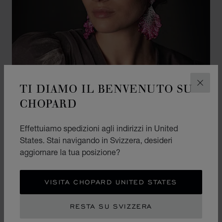
TI DIAMO IL BENVENUTO SU
CHIUD
CHOPARD
EVENTS
Effettuiamo spedizioni agli indirizzi in United
76A EDIZIONE DEL FESTIVAL DI
States. Stai navigando in Svizzera, desideri
CANNES
aggiornare la tua posizione?
PER SAPERNE DI PIÙ
VISITA CHOPARD UNITED STATES
RESTA SU SVIZZERA