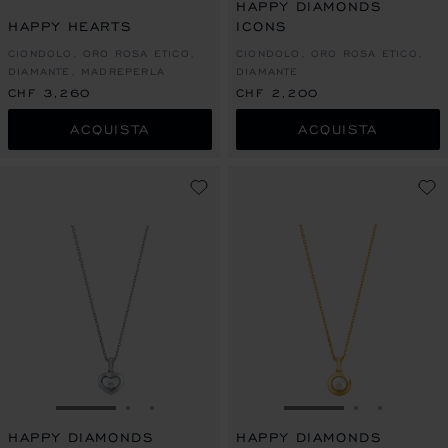
HAPPY DIAMONDS
HAPPY HEARTS
ICONS
CIONDOLO, ORO ROSA ETICO,
CIONDOLO, ORO ROSA ETICO,
DIAMANTE, MADREPERLA
DIAMANTE
CHF 3,260
CHF 2,200
ACQUISTA
ACQUISTA
VAI ALLA SLIDE 1
VAI ALLA SLIDE 2
VAI ALLA SLIDE 3
VAI ALLA SLIDE 1
VAI ALLA S
VAI ALL
HAPPY DIAMONDS
HAPPY DIAMONDS