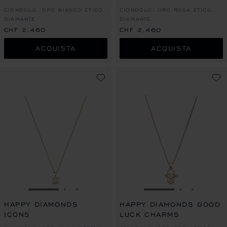
CIONDOLO, ORO BIANCO ETICO,
CIONDOLO, ORO ROSA ETICO,
DIAMANTE
DIAMANTE
CHF 2,460
CHF 2,460
ACQUISTA
ACQUISTA
VAI ALLA SLIDE 1
VAI ALLA SLIDE 2
VAI ALLA SLIDE 3
VAI ALLA SLIDE 1
VAI ALLA S
VAI ALL
HAPPY DIAMONDS
HAPPY DIAMONDS GOOD
ICONS
LUCK CHARMS