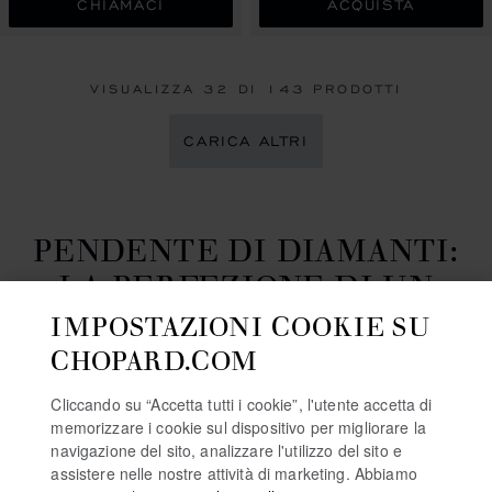
CHIAMACI
ACQUISTA
VISUALIZZA
32
DI 143 PRODOTTI
CARICA ALTRI
PENDENTE DI DIAMANTI:
LA PERFEZIONE DI UN
DIAMANTE
IMPOSTAZIONI COOKIE SU
CHOPARD.COM
Si dice spesso che l’amore faccia brillare. Il diamante,
invece, scintilla. Scopri le nostre collezioni di gioielli di
Cliccando su “Accetta tutti i cookie”, l'utente accetta di
diamanti da donna, Happy Hearts, Happy Diamond
memorizzare i cookie sul dispositivo per migliorare la
navigazione del sito, analizzare l'utilizzo del sito e
Icons e L’Heure du Diamant, e trova il prendente di
assistere nelle nostre attività di marketing. Abbiamo
diamanti perfetto per la persona amata.