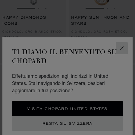
VAI ALLA SLIDE 1
VAI ALLA SLIDE 2
VAI ALLA SLIDE 3
VAI ALLA SLIDE 1
VAI ALLA S
VAI ALL
HAPPY DIAMONDS
HAPPY SUN, MOON AND
ICONS
STARS
CIONDOLO, ORO BIANCO ETICO,
CIONDOLO, ORO ROSA ETICO,
DIAMANTE
DIAMANTI
CHF 2,200
CHF 5,430
TI DIAMO IL BENVENUTO SU
CHIUD
ACQUISTA
CHIAMACI
CHOPARD
Effettuiamo spedizioni agli indirizzi in United
States. Stai navigando in Svizzera, desideri
aggiornare la tua posizione?
VISITA CHOPARD UNITED STATES
RESTA SU SVIZZERA