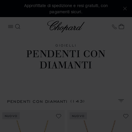
Approfittate di spedizione e resi gratuiti, con
pagamenti sicuri.
Chopard
+41 2
IL 
APRIRE IL MENU
CERCA
GIOIELLI
PENDENTI CON
DIAMANTI
(143)
PENDENTI CON DIAMANTI
ORDIN
NUOVO
NUOVO