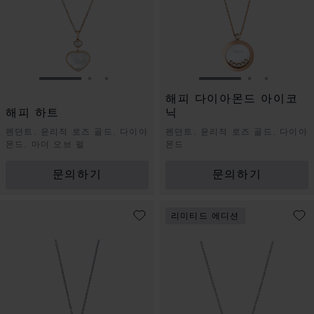
슬라이드로 이동 1
슬라이드로 이동 2
슬라이드로 이동 3
슬라이드로 이동 1
슬라이드로 
슬라이드
해피 다이아몬드 아이코
해피 하트
닉
펜던트, 윤리적 로즈 골드, 다이아
펜던트, 윤리적 로즈 골드, 다이아
몬드, 마더 오브 펄
몬드
문의하기
문의하기
리미티드 에디션