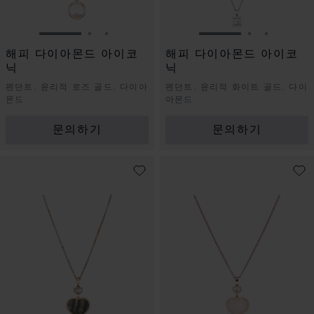
슬라이드로 이동 1
슬라이드로 이동 2
슬라이드로 이동 3
슬라이드로 이동 1
슬라이드로 
슬라이드
해피 다이아몬드 아이코
해피 다이아몬드 아이코
닉
닉
펜던트, 윤리적 로즈 골드, 다이아
펜던트, 윤리적 화이트 골드, 다이
몬드
아몬드
문의하기
문의하기