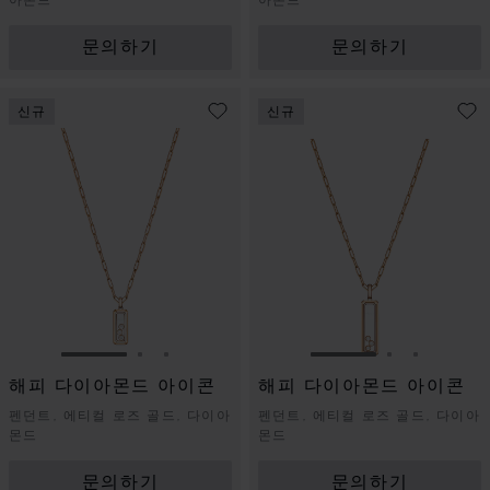
아몬드
아몬드
문의하기
문의하기
신규
신규
슬라이드로 이동 1
슬라이드로 이동 2
슬라이드로 이동 3
슬라이드로 이동 1
슬라이드로 
슬라이드
해피 다이아몬드 아이콘
해피 다이아몬드 아이콘
펜던트, 에티컬 로즈 골드, 다이아
펜던트, 에티컬 로즈 골드, 다이아
몬드
몬드
문의하기
문의하기