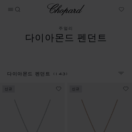
Chopard
메뉴 열기
검색
My W
주얼리
다이아몬드 펜던트
(143)
다이아몬드 펜던트
정렬 
신규
신규