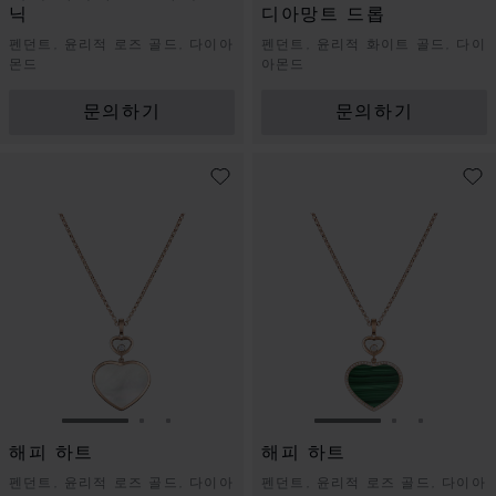
닉
디아망트 드롭
펜던트, 윤리적 로즈 골드, 다이아
펜던트, 윤리적 화이트 골드, 다이
몬드
아몬드
문의하기
문의하기
슬라이드로 이동 1
슬라이드로 이동 2
슬라이드로 이동 3
슬라이드로 이동 1
슬라이드로 
슬라이드
해피 하트
해피 하트
펜던트, 윤리적 로즈 골드, 다이아
펜던트, 윤리적 로즈 골드, 다이아