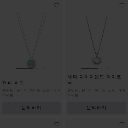
슬라이드로 이동 1
슬라이드로 이동 2
슬라이드로 이동 3
슬라이드로 이동 1
슬라이드로 
슬라이드
해피 다이아몬드 아이코
해피 피쉬
닉
펜던트, 윤리적 화이트 골드, 다이
펜던트, 윤리적 화이트 골드, 다이
아몬드
아몬드
문의하기
문의하기