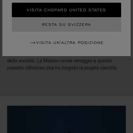
DIAMANTI IN
VISITA CHOPARD UNITED STATES
MOVIMENTO
RESTA SU SVIZZERA
Rovesciando i codici dell’orologeria e della gioielleria di
lusso a metà degli anni 1970, Chopard accompagna la
VISITA UN'ALTRA POSIZIONE
metamorfosi di un’epoca caratterizzata da un vento di
emancipazione delle donne e dalla liberalizzazione
della società. La Maison rende omaggio a questo
passato vittorioso che ha forgiato la propria identità.
00:02
02:11