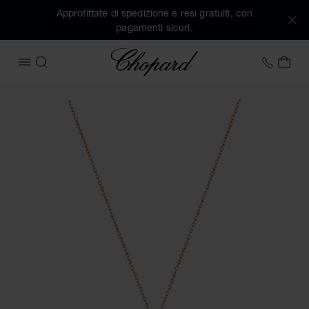
Approfittate di spedizione e resi gratuiti, con
pagamenti sicuri.
Chopard
+41 2
IL 
APRIRE IL MENU
CERCA
Immagini del prodotto Happy Diamonds Icons (attivare i puls